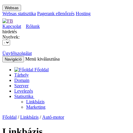
Websas
Websas statisztika
Pagerank ellenőrzés
Hosting
Kapcsolat
Rólunk
hirdetés
Nyelvek:
Ügyfélszolgálat
Menü kiválasztása
Navigáció
Főoldal
Tárhely
Domain
Szerver
Levelezés
Statisztika
Linkbázis
Marketing
Főoldal
/
Linkbázis
/
Autó-motor
Linkbázis