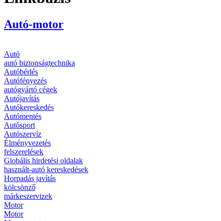
Autó-motor
Autó
autó biztonságtechnika
Autóbérlés
Autófényezés
autógyártó cégek
Autójavítás
Autókereskedés
Autómentés
Autósport
Autószervíz
Élményvezetés
felszerelések
Globális hirdetési oldalak
használt-autó kereskedések
Horpadás javítás
kölcsönző
márkeszervizek
Motor
Motor