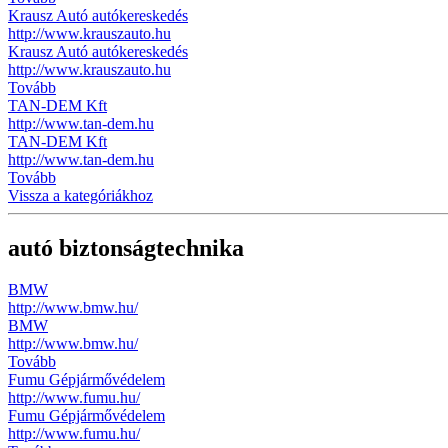
Krausz Autó autókereskedés
http://www.krauszauto.hu
Krausz Autó autókereskedés
http://www.krauszauto.hu
Tovább
TAN-DEM Kft
http://www.tan-dem.hu
TAN-DEM Kft
http://www.tan-dem.hu
Tovább
Vissza a kategóriákhoz
autó biztonságtechnika
BMW
http://www.bmw.hu/
BMW
http://www.bmw.hu/
Tovább
Fumu Gépjármővédelem
http://www.fumu.hu/
Fumu Gépjármővédelem
http://www.fumu.hu/