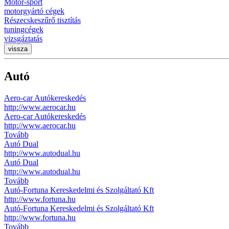
Motor-sport
motorgyártó cégek
Részecskeszűrő tisztítás
tuningcégek
vizsgáztatás
vissza
Autó
Aero-car Autókereskedés
http://www.aerocar.hu
Aero-car Autókereskedés
http://www.aerocar.hu
Tovább
Autó Dual
http://www.autodual.hu
Autó Dual
http://www.autodual.hu
Tovább
Autó-Fortuna Kereskedelmi és Szolgáltató Kft
http://www.fortuna.hu
Autó-Fortuna Kereskedelmi és Szolgáltató Kft
http://www.fortuna.hu
Tovább