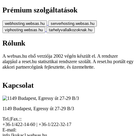
Prémium szolgáltatások
webhosting.websas.hu
serverhosting.websas.hu
viphosting.websas.hu
tarhelyvallalkozoknak.hu
Rólunk
A websas.hu első verziója 2002 végén készült el. A rendszer
alapjául a reset.hu statisztikai rendszere szolált. A reset.hu portált egy
akkori partnercégünk fejlesztette, és üzemeltette.
Kapcsolat
1149 Budapest, Egressy út 27-29 B/3
Tel.|Fax.::
+36-1/422-14-60 | +36-1/222-32-17
E-mail:
info [kukac] websas.hu