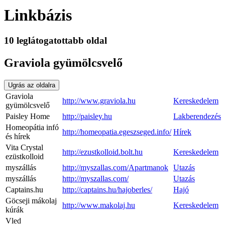
Linkbázis
10 leglátogatottabb oldal
Graviola gyümölcsvelő
Ugrás az oldalra
Graviola
http://www.graviola.hu
Kereskedelem
gyümölcsvelő
Paisley Home
http://paisley.hu
Lakberendezés
Homeopátia infó
http://homeopatia.egeszseged.info/
Hírek
és hírek
Vita Crystal
http://ezustkolloid.bolt.hu
Kereskedelem
ezüstkolloid
myszállás
http://myszallas.com/Apartmanok
Utazás
myszállás
http://myszallas.com/
Utazás
Captains.hu
http://captains.hu/hajoberles/
Hajó
Göcseji mákolaj
http://www.makolaj.hu
Kereskedelem
kúrák
Vled