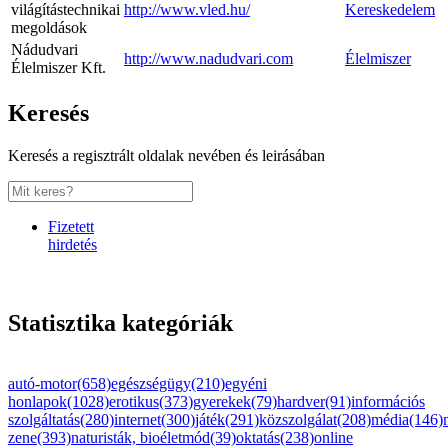
világítástechnikai
http://www.vled.hu/
Kereskedelem
megoldások
Nádudvari
http://www.nadudvari.com
Élelmiszer
Élelmiszer Kft.
Keresés
Keresés a regisztrált oldalak nevében és leirásában
Fizetett
hirdetés
Statisztika kategóriák
autó-motor(658)
egészségügy(210)
egyéni
honlapok(1028)
erotikus(373)
gyerekek(79)
hardver(91)
információs
szolgáltatás(280)
internet(300)
játék(291)
közszolgálat(208)
média(146)
zene(393)
naturisták, bioéletmód(39)
oktatás(238)
online