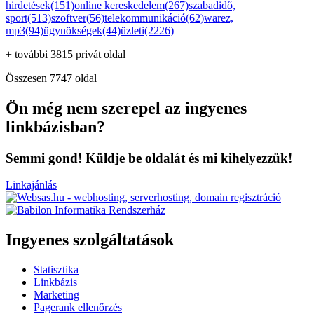
hirdetések(151)
online kereskedelem(267)
szabadidő,
sport(513)
szoftver(56)
telekommunikáció(62)
warez,
mp3(94)
ügynökségek(44)
üzleti(2226)
+ további 3815 privát oldal
Összesen 7747 oldal
Ön még nem szerepel az ingyenes
linkbázisban?
Semmi gond! Küldje be oldalát és mi kihelyezzük!
Linkajánlás
Ingyenes szolgáltatások
Statisztika
Linkbázis
Marketing
Pagerank ellenőrzés