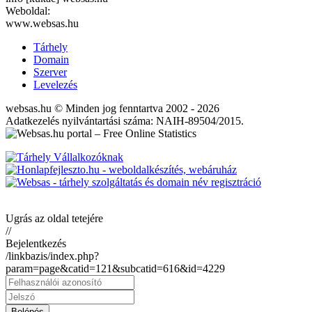
Weboldal:
www.websas.hu
Tárhely
Domain
Szerver
Levelezés
websas.hu © Minden jog fenntartva 2002 - 2026
Adatkezelés nyilvántartási száma: NAIH-89504/2015.
Ugrás az oldal tetejére
//
Bejelentkezés
/linkbazis/index.php?
param=page&catid=121&subcatid=616&id=4229
Belépés