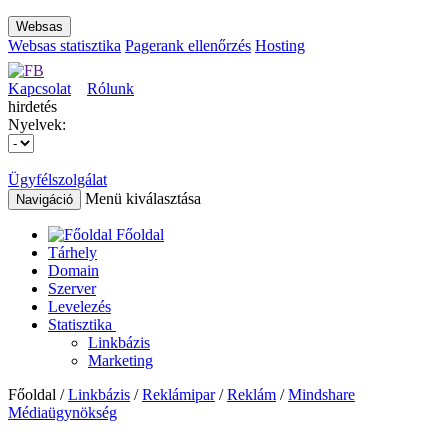
Websas
Websas statisztika
Pagerank ellenőrzés
Hosting
Kapcsolat
Rólunk
hirdetés
Nyelvek:
Ügyfélszolgálat
Menü kiválasztása
Navigáció
Főoldal
Tárhely
Domain
Szerver
Levelezés
Statisztika
Linkbázis
Marketing
Főoldal /
Linkbázis
/
Reklámipar
/
Reklám
/
Mindshare
Médiaügynökség