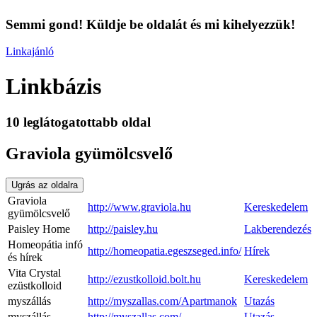
Semmi gond! Küldje be oldalát és mi kihelyezzük!
Linkajánló
Linkbázis
10 leglátogatottabb oldal
Graviola gyümölcsvelő
Ugrás az oldalra
Graviola
http://www.graviola.hu
Kereskedelem
gyümölcsvelő
Paisley Home
http://paisley.hu
Lakberendezés
Homeopátia infó
http://homeopatia.egeszseged.info/
Hírek
és hírek
Vita Crystal
http://ezustkolloid.bolt.hu
Kereskedelem
ezüstkolloid
myszállás
http://myszallas.com/Apartmanok
Utazás
myszállás
http://myszallas.com/
Utazás