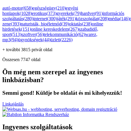
autó-motor(658)
egészségügy(210)
egyéni
honlapok(1028)
erotikus(373)
gyerekek(79)
hardver(91)
információs
szolgáltatás(280)
internet(300)
játék(291)
közszolgálat(208)
média(146)
zene(393)
naturisták, bioéletmód(39)
oktatás(238)
online
hirdetések(151)
online kereskedelem(267)
szabadidő,
sport(513)
szoftver(56)
telekommunikáció(62)
warez,
mp3(94)
ügynökségek(44)
üzleti(2226)
+ további 3815 privát oldal
Összesen 7747 oldal
Ön még nem szerepel az ingyenes
linkbázisban?
Semmi gond! Küldje be oldalát és mi kihelyezzük!
Linkajánlás
Ingyenes szolgáltatások