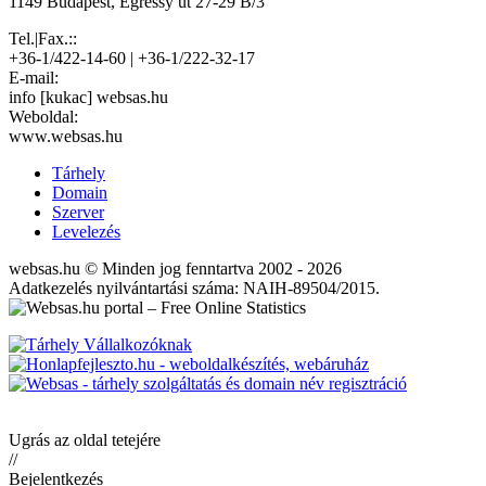
1149 Budapest, Egressy út 27-29 B/3
Tel.|Fax.::
+36-1/422-14-60 | +36-1/222-32-17
E-mail:
info [kukac] websas.hu
Weboldal:
www.websas.hu
Tárhely
Domain
Szerver
Levelezés
websas.hu © Minden jog fenntartva 2002 - 2026
Adatkezelés nyilvántartási száma: NAIH-89504/2015.
Ugrás az oldal tetejére
//
Bejelentkezés