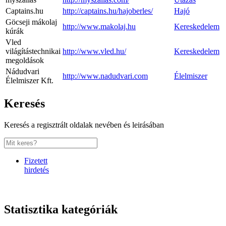
Captains.hu
http://captains.hu/hajoberles/
Hajó
Göcseji mákolaj
http://www.makolaj.hu
Kereskedelem
kúrák
Vled
világítástechnikai
http://www.vled.hu/
Kereskedelem
megoldások
Nádudvari
http://www.nadudvari.com
Élelmiszer
Élelmiszer Kft.
Keresés
Keresés a regisztrált oldalak nevében és leirásában
Fizetett
hirdetés
Statisztika kategóriák