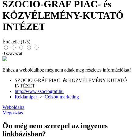
SZOCIO-GRÁF PIAC- és
KÖZVÉLEMÉNY-KUTATÓ
INTÉZET
Értékelje (1-5)
0 szavazat
Ehhez a weboldalhoz még nem adtak meg részletes információkat!
SZOCIO-GRÁF PIAC- és KÖZVÉLEMÉNY-KUTATÓ
INTÉZET
http://www.szociograf.hu
Reklámipar
>
Célzott marketing
Weboldalra
Megosztás
Ön még nem szerepel az ingyenes
linkbázisban?