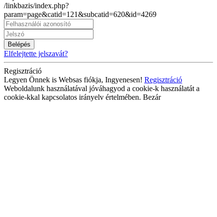
/linkbazis/index.php?
param=page&catid=121&subcatid=620&id=4269
Belépés
Elfelejtette jelszavát?
Regisztráció
Legyen Önnek is Websas fiókja, Ingyenesen!
Regisztráció
Weboldalunk használatával jóváhagyod a cookie-k használatát a
cookie-kkal kapcsolatos irányelv értelmében.
Bezár