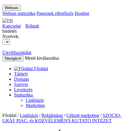
Websas
Websas statisztika
Pagerank ellenőrzés
Hosting
Kapcsolat
Rólunk
hirdetés
Nyelvek:
Ügyfélszolgálat
Menü kiválasztása
Navigáció
Főoldal
Tárhely
Domain
Szerver
Levelezés
Statisztika
Linkbázis
Marketing
Főoldal /
Linkbázis
/
Reklámipar
/
Célzott marketing
/
SZOCIO-
GRÁF PIAC- és KÖZVÉLEMÉNY-KUTATÓ INTÉZET