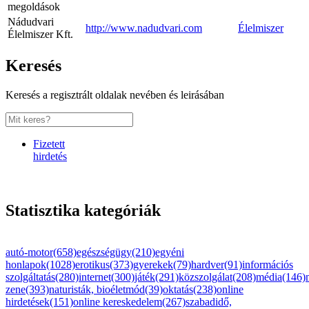
megoldások
Nádudvari
http://www.nadudvari.com
Élelmiszer
Élelmiszer Kft.
Keresés
Keresés a regisztrált oldalak nevében és leirásában
Fizetett
hirdetés
Statisztika kategóriák
autó-motor(658)
egészségügy(210)
egyéni
honlapok(1028)
erotikus(373)
gyerekek(79)
hardver(91)
információs
szolgáltatás(280)
internet(300)
játék(291)
közszolgálat(208)
média(146)
zene(393)
naturisták, bioéletmód(39)
oktatás(238)
online
hirdetések(151)
online kereskedelem(267)
szabadidő,