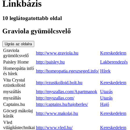
Linkbázis
10 leglátogatottabb oldal
Graviola gyümölcsvelő
Ugrás az oldalra
Graviola
http://www.graviola.hu
Kereskedelem
gyümölcsvelő
Paisley Home
http://paisley.hu
Lakberendezés
Homeopátia infó
http://homeopatia.egeszseged.info/
Hírek
és hírek
Vita Crystal
http://ezustkolloid.bolt.hu
Kereskedelem
ezüstkolloid
myszállás
http://myszallas.com/Apartmanok
Utazás
myszállás
http://myszallas.com/
Utazás
Captains.hu
http://captains.hu/hajoberles/
Hajó
Göcseji mákolaj
http://www.makolaj.hu
Kereskedelem
kúrák
Vled
világítástechnikai
http://www.vled.hu/
Kereskedelem