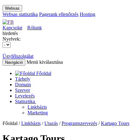
Websas
Websas statisztika
Pagerank ellenőrzés
Hosting
Kapcsolat
Rólunk
hirdetés
Nyelvek:
Ügyfélszolgálat
Menü kiválasztása
Navigáció
Főoldal
Tárhely
Domain
Szerver
Levelezés
Statisztika
Linkbázis
Marketing
Főoldal /
Linkbázis
/
Utazás
/
Programszervezés
/
Kartago Tours
Kartago Tours