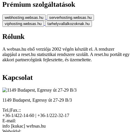
Prémium szolgáltatások
webhosting.websas.hu
serverhosting.websas.hu
viphosting.websas.hu
tarhelyvallalkozoknak.hu
Rólunk
A websas.hu első verziója 2002 végén készült el. A rendszer
alapjául a reset.hu statisztikai rendszere szolált. A reset.hu portált egy
akkori partnercégünk fejlesztette, és üzemeltette.
Kapcsolat
1149 Budapest, Egressy út 27-29 B/3
Tel.|Fax.::
+36-1/422-14-60 | +36-1/222-32-17
E-mail:
info [kukac] websas.hu
Weboldal: