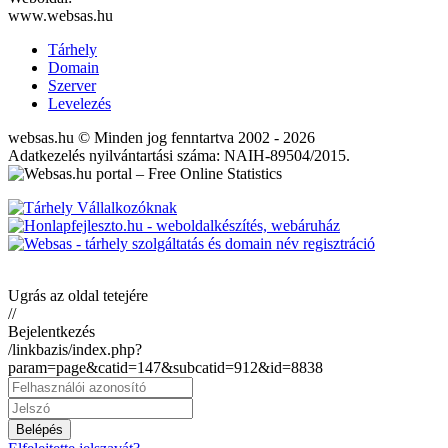
www.websas.hu
Tárhely
Domain
Szerver
Levelezés
websas.hu © Minden jog fenntartva 2002 - 2026
Adatkezelés nyilvántartási száma: NAIH-89504/2015.
Ugrás az oldal tetejére
//
Bejelentkezés
/linkbazis/index.php?
param=page&catid=147&subcatid=912&id=8838
Belépés