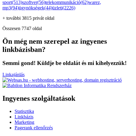
sport(513)
szoftver(56)
telekommunikáció(62)
warez,
mp3(94)
ügynökségek(44)
üzleti(2226)
+ további 3815 privát oldal
Összesen 7747 oldal
Ön még nem szerepel az ingyenes
linkbázisban?
Semmi gond! Küldje be oldalát és mi kihelyezzük!
Linkajánlás
Ingyenes szolgáltatások
Statisztika
Linkbázis
Marketing
Pagerank ellenőrzés