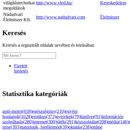
világítástechnikai
http://www.vled.hu/
Kereskedelem
megoldások
Nádudvari
http://www.nadudvari.com
Élelmiszer
Élelmiszer Kft.
Keresés
Keresés a regisztrált oldalak nevében és leirásában
Fizetett
hirdetés
Statisztika kategóriák
autó-motor(658)
egészségügy(210)
egyéni
honlapok(1028)
erotikus(373)
gyerekek(79)
hardver(91)
információs
szolgáltatás(280)
internet(300)
játék(291)
közszolgálat(208)
média(146)
zene(393)
naturisták, bioéletmód(39)
oktatás(238)
online