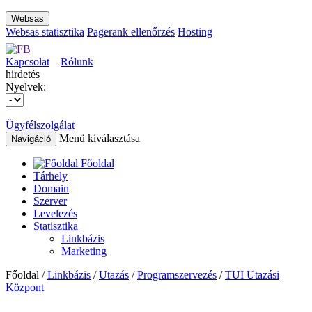
Websas
Websas statisztika
Pagerank ellenőrzés
Hosting
Kapcsolat
Rólunk
hirdetés
Nyelvek:
Ügyfélszolgálat
Menü kiválasztása
Navigáció
Főoldal
Tárhely
Domain
Szerver
Levelezés
Statisztika
Linkbázis
Marketing
Főoldal /
Linkbázis
/
Utazás
/
Programszervezés
/
TUI Utazási
Központ