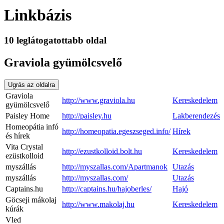
Linkbázis
10 leglátogatottabb oldal
Graviola gyümölcsvelő
Ugrás az oldalra
Graviola
http://www.graviola.hu
Kereskedelem
gyümölcsvelő
Paisley Home
http://paisley.hu
Lakberendezés
Homeopátia infó
http://homeopatia.egeszseged.info/
Hírek
és hírek
Vita Crystal
http://ezustkolloid.bolt.hu
Kereskedelem
ezüstkolloid
myszállás
http://myszallas.com/Apartmanok
Utazás
myszállás
http://myszallas.com/
Utazás
Captains.hu
http://captains.hu/hajoberles/
Hajó
Göcseji mákolaj
http://www.makolaj.hu
Kereskedelem
kúrák
Vled