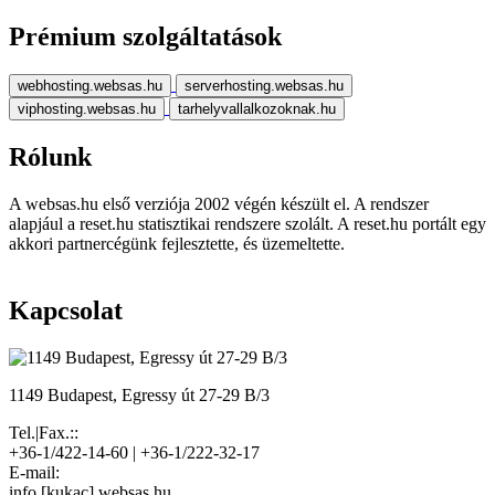
Prémium szolgáltatások
webhosting.websas.hu
serverhosting.websas.hu
viphosting.websas.hu
tarhelyvallalkozoknak.hu
Rólunk
A websas.hu első verziója 2002 végén készült el. A rendszer
alapjául a reset.hu statisztikai rendszere szolált. A reset.hu portált egy
akkori partnercégünk fejlesztette, és üzemeltette.
Kapcsolat
1149 Budapest, Egressy út 27-29 B/3
Tel.|Fax.::
+36-1/422-14-60 | +36-1/222-32-17
E-mail:
info [kukac] websas.hu