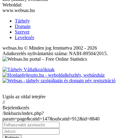
Weboldal:
www.websas.hu
Tárhely
Domain
Szerver
Levelezés
websas.hu © Minden jog fenntartva 2002 - 2026
Adatkezelés nyilvántartási száma: NAIH-89504/2015.
Ugrás az oldal tetejére
//
Bejelentkezés
/linkbazis/index.php?
param=page&catid=147&subcatid=912&id=8840
Belépés