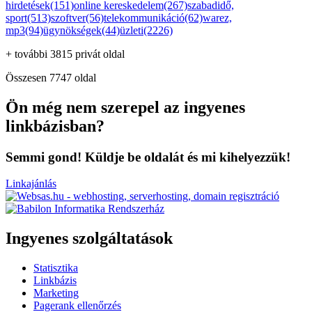
hirdetések(151)
online kereskedelem(267)
szabadidő,
sport(513)
szoftver(56)
telekommunikáció(62)
warez,
mp3(94)
ügynökségek(44)
üzleti(2226)
+ további 3815 privát oldal
Összesen 7747 oldal
Ön még nem szerepel az ingyenes
linkbázisban?
Semmi gond! Küldje be oldalát és mi kihelyezzük!
Linkajánlás
Ingyenes szolgáltatások
Statisztika
Linkbázis
Marketing
Pagerank ellenőrzés