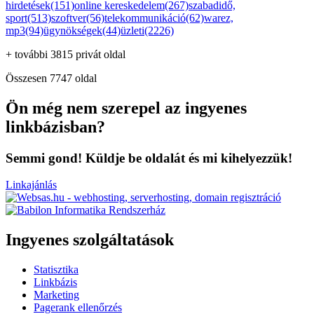
hirdetések(151)
online kereskedelem(267)
szabadidő,
sport(513)
szoftver(56)
telekommunikáció(62)
warez,
mp3(94)
ügynökségek(44)
üzleti(2226)
+ további 3815 privát oldal
Összesen 7747 oldal
Ön még nem szerepel az ingyenes
linkbázisban?
Semmi gond! Küldje be oldalát és mi kihelyezzük!
Linkajánlás
Ingyenes szolgáltatások
Statisztika
Linkbázis
Marketing
Pagerank ellenőrzés