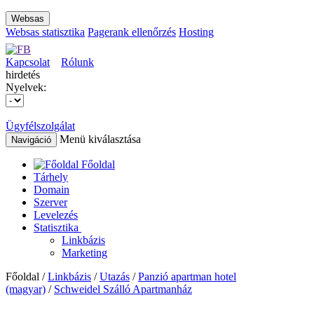
Websas
Websas statisztika
Pagerank ellenőrzés
Hosting
Kapcsolat
Rólunk
hirdetés
Nyelvek:
Ügyfélszolgálat
Menü kiválasztása
Navigáció
Főoldal
Tárhely
Domain
Szerver
Levelezés
Statisztika
Linkbázis
Marketing
Főoldal /
Linkbázis
/
Utazás
/
Panzió apartman hotel
(magyar)
/
Schweidel Szálló Apartmanház