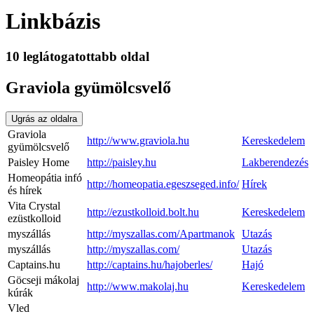
Linkbázis
10 leglátogatottabb oldal
Graviola gyümölcsvelő
Ugrás az oldalra
Graviola
http://www.graviola.hu
Kereskedelem
gyümölcsvelő
Paisley Home
http://paisley.hu
Lakberendezés
Homeopátia infó
http://homeopatia.egeszseged.info/
Hírek
és hírek
Vita Crystal
http://ezustkolloid.bolt.hu
Kereskedelem
ezüstkolloid
myszállás
http://myszallas.com/Apartmanok
Utazás
myszállás
http://myszallas.com/
Utazás
Captains.hu
http://captains.hu/hajoberles/
Hajó
Göcseji mákolaj
http://www.makolaj.hu
Kereskedelem
kúrák
Vled