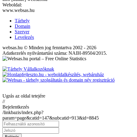
Weboldal:
www.websas.hu
Tárhely
Domain
Szerver
Levelezés
websas.hu © Minden jog fenntartva 2002 - 2026
Adatkezelés nyilvántartási száma: NAIH-89504/2015.
Ugrás az oldal tetejére
//
Bejelentkezés
/linkbazis/index.php?
param=page&catid=147&subcatid=913&id=8845
Belépés