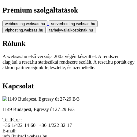
Prémium szolgáltatások
webhosting.websas.hu
serverhosting.websas.hu
viphosting.websas.hu
tarhelyvallalkozoknak.hu
Rólunk
A websas.hu első verziója 2002 végén készült el. A rendszer
alapjául a reset.hu statisztikai rendszere szolált. A reset.hu portált egy
akkori partnercégünk fejlesztette, és üzemeltette.
Kapcsolat
1149 Budapest, Egressy út 27-29 B/3
Tel.|Fax.::
+36-1/422-14-60 | +36-1/222-32-17
E-mail:
info [kukac] websas.hu