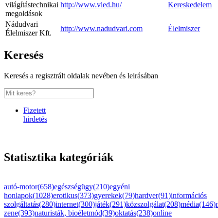
világítástechnikai
http://www.vled.hu/
Kereskedelem
megoldások
Nádudvari
http://www.nadudvari.com
Élelmiszer
Élelmiszer Kft.
Keresés
Keresés a regisztrált oldalak nevében és leirásában
Fizetett
hirdetés
Statisztika kategóriák
autó-motor(658)
egészségügy(210)
egyéni
honlapok(1028)
erotikus(373)
gyerekek(79)
hardver(91)
információs
szolgáltatás(280)
internet(300)
játék(291)
közszolgálat(208)
média(146)
zene(393)
naturisták, bioéletmód(39)
oktatás(238)
online