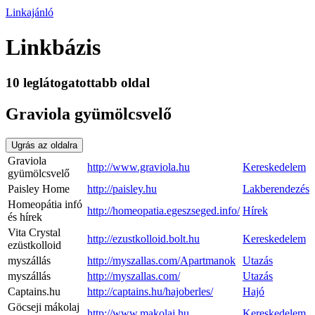
Linkajánló
Linkbázis
10 leglátogatottabb oldal
Graviola gyümölcsvelő
Ugrás az oldalra
Graviola
http://www.graviola.hu
Kereskedelem
gyümölcsvelő
Paisley Home
http://paisley.hu
Lakberendezés
Homeopátia infó
http://homeopatia.egeszseged.info/
Hírek
és hírek
Vita Crystal
http://ezustkolloid.bolt.hu
Kereskedelem
ezüstkolloid
myszállás
http://myszallas.com/Apartmanok
Utazás
myszállás
http://myszallas.com/
Utazás
Captains.hu
http://captains.hu/hajoberles/
Hajó
Göcseji mákolaj
http://www.makolaj.hu
Kereskedelem