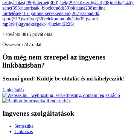
szolgáltatás(280)
internet(300)
játék(291)
közszolgálat(208)
média(146)
zene(393)
naturisták, bioéletmód(39)
oktatás(238)
online
hirdetések(151)
online kereskedelem(267)
szabadidő,
sport(513)
szoftver(56)
telekommunikáció(62)
warez,
mp3(94)
ügynökségek(44)
üzleti(2226)
+ további 3815 privát oldal
Összesen 7747 oldal
Ön még nem szerepel az ingyenes
linkbázisban?
Semmi gond! Küldje be oldalát és mi kihelyezzük!
Linkajánlás
Ingyenes szolgáltatások
Statisztika
Linkbázis