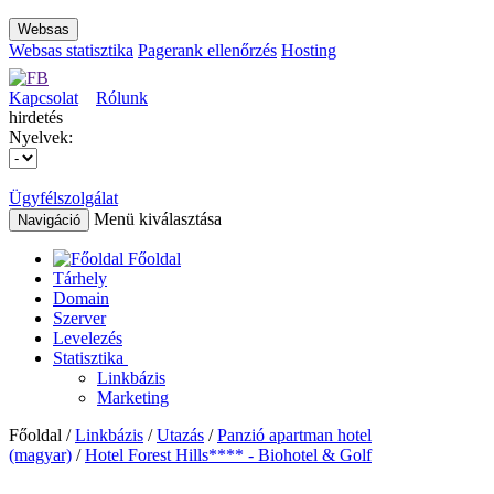
Websas
Websas statisztika
Pagerank ellenőrzés
Hosting
Kapcsolat
Rólunk
hirdetés
Nyelvek:
Ügyfélszolgálat
Menü kiválasztása
Navigáció
Főoldal
Tárhely
Domain
Szerver
Levelezés
Statisztika
Linkbázis
Marketing
Főoldal /
Linkbázis
/
Utazás
/
Panzió apartman hotel
(magyar)
/
Hotel Forest Hills**** - Biohotel & Golf