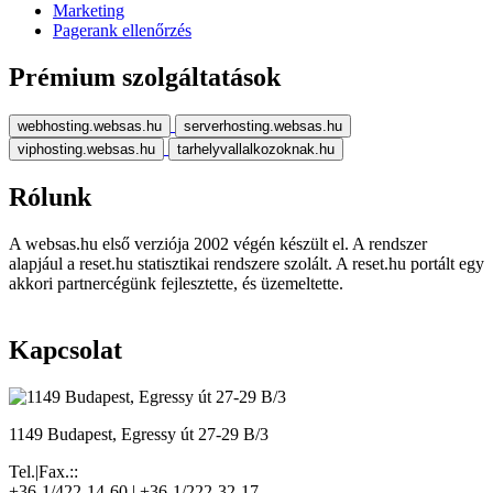
Marketing
Pagerank ellenőrzés
Prémium szolgáltatások
webhosting.websas.hu
serverhosting.websas.hu
viphosting.websas.hu
tarhelyvallalkozoknak.hu
Rólunk
A websas.hu első verziója 2002 végén készült el. A rendszer
alapjául a reset.hu statisztikai rendszere szolált. A reset.hu portált egy
akkori partnercégünk fejlesztette, és üzemeltette.
Kapcsolat
1149 Budapest, Egressy út 27-29 B/3
Tel.|Fax.::
+36-1/422-14-60 | +36-1/222-32-17