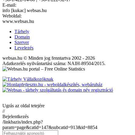
E-mail:
info [kukac] websas.hu
Weboldal:
www.websas.hu
Tárhely
Domain
Szerver
Levelezés
websas.hu © Minden jog fenntartva 2002 - 2026
Adatkezelés nyilvántartási száma: NAIH-89504/2015.
Ugrás az oldal tetejére
//
Bejelentkezés
/linkbazis/index.php?
param=page&catid=147&subcatid=913&id=8854