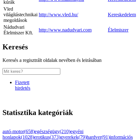
kúrák
Vled
világítástechnikai
http://www.vled.hu/
Kereskedelem
megoldások
Nádudvari
http://www.nadudvari.com
Élelmiszer
Élelmiszer Kft.
Keresés
Keresés a regisztrált oldalak nevében és leirásában
Fizetett
hirdetés
Statisztika kategóriák
autó-motor(658)
egészségügy(210)
egyéni
honlapok(1028)
erotikus(373)
gyerekek(79)
hardver(91)
információs