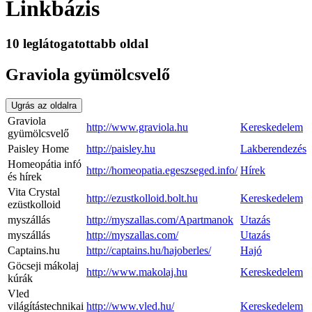
Linkbázis
10 leglátogatottabb oldal
Graviola gyümölcsvelő
Ugrás az oldalra
Graviola
http://www.graviola.hu
Kereskedelem
gyümölcsvelő
Paisley Home
http://paisley.hu
Lakberendezés
Homeopátia infó
http://homeopatia.egeszseged.info/
Hírek
és hírek
Vita Crystal
http://ezustkolloid.bolt.hu
Kereskedelem
ezüstkolloid
myszállás
http://myszallas.com/Apartmanok
Utazás
myszállás
http://myszallas.com/
Utazás
Captains.hu
http://captains.hu/hajoberles/
Hajó
Göcseji mákolaj
http://www.makolaj.hu
Kereskedelem
kúrák
Vled
világítástechnikai
http://www.vled.hu/
Kereskedelem