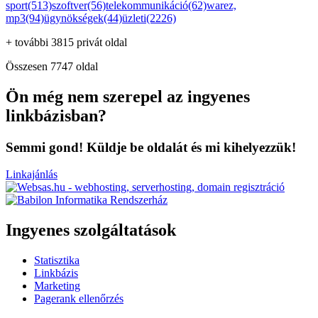
sport(513)
szoftver(56)
telekommunikáció(62)
warez,
mp3(94)
ügynökségek(44)
üzleti(2226)
+ további 3815 privát oldal
Összesen 7747 oldal
Ön még nem szerepel az ingyenes
linkbázisban?
Semmi gond! Küldje be oldalát és mi kihelyezzük!
Linkajánlás
Ingyenes szolgáltatások
Statisztika
Linkbázis
Marketing
Pagerank ellenőrzés