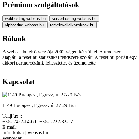
Prémium szolgáltatások
webhosting.websas.hu
serverhosting.websas.hu
viphosting.websas.hu
tarhelyvallalkozoknak.hu
Rólunk
A websas.hu első verziója 2002 végén készült el. A rendszer
alapjául a reset.hu statisztikai rendszere szolált. A reset.hu portált egy
akkori partnercégünk fejlesztette, és üzemeltette.
Kapcsolat
1149 Budapest, Egressy út 27-29 B/3
Tel.|Fax.::
+36-1/422-14-60 | +36-1/222-32-17
E-mail:
info [kukac] websas.hu
Weboldal: