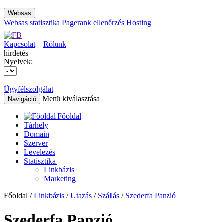
Websas
Websas statisztika
Pagerank ellenőrzés
Hosting
Kapcsolat
Rólunk
hirdetés
Nyelvek:
Ügyfélszolgálat
Menü kiválasztása
Navigáció
Főoldal
Tárhely
Domain
Szerver
Levelezés
Statisztika
Linkbázis
Marketing
Főoldal /
Linkbázis
/
Utazás
/
Szállás
/
Szederfa Panzió
Szederfa Panzió