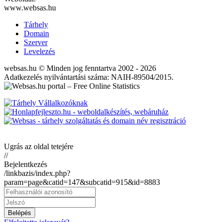
www.websas.hu
Tárhely
Domain
Szerver
Levelezés
websas.hu © Minden jog fenntartva 2002 - 2026
Adatkezelés nyilvántartási száma: NAIH-89504/2015.
Ugrás az oldal tetejére
//
Bejelentkezés
/linkbazis/index.php?
param=page&catid=147&subcatid=915&id=8883
Belépés