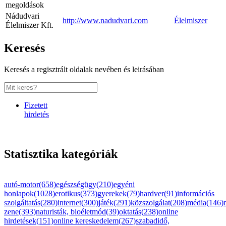
megoldások
Nádudvari
http://www.nadudvari.com
Élelmiszer
Élelmiszer Kft.
Keresés
Keresés a regisztrált oldalak nevében és leirásában
Fizetett
hirdetés
Statisztika kategóriák
autó-motor(658)
egészségügy(210)
egyéni
honlapok(1028)
erotikus(373)
gyerekek(79)
hardver(91)
információs
szolgáltatás(280)
internet(300)
játék(291)
közszolgálat(208)
média(146)
zene(393)
naturisták, bioéletmód(39)
oktatás(238)
online
hirdetések(151)
online kereskedelem(267)
szabadidő,