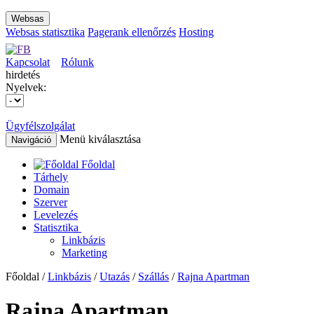
Websas
Websas statisztika
Pagerank ellenőrzés
Hosting
Kapcsolat
Rólunk
hirdetés
Nyelvek:
Ügyfélszolgálat
Menü kiválasztása
Navigáció
Főoldal
Tárhely
Domain
Szerver
Levelezés
Statisztika
Linkbázis
Marketing
Főoldal /
Linkbázis
/
Utazás
/
Szállás
/
Rajna Apartman
Rajna Apartman