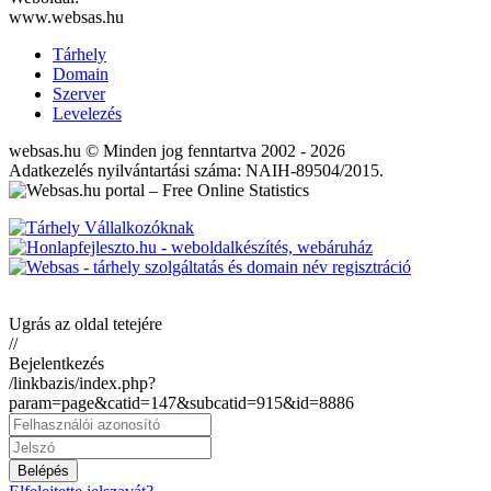
www.websas.hu
Tárhely
Domain
Szerver
Levelezés
websas.hu © Minden jog fenntartva 2002 - 2026
Adatkezelés nyilvántartási száma: NAIH-89504/2015.
Ugrás az oldal tetejére
//
Bejelentkezés
/linkbazis/index.php?
param=page&catid=147&subcatid=915&id=8886
Belépés