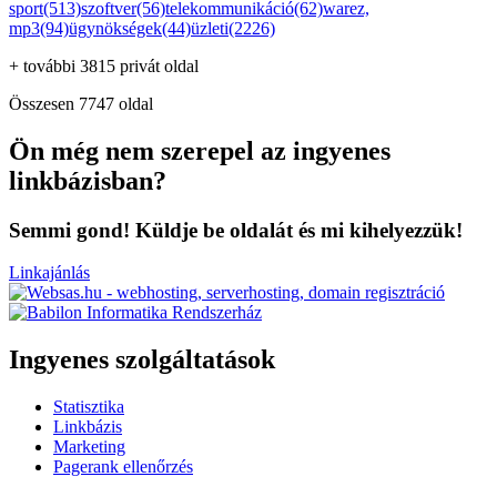
sport(513)
szoftver(56)
telekommunikáció(62)
warez,
mp3(94)
ügynökségek(44)
üzleti(2226)
+ további 3815 privát oldal
Összesen 7747 oldal
Ön még nem szerepel az ingyenes
linkbázisban?
Semmi gond! Küldje be oldalát és mi kihelyezzük!
Linkajánlás
Ingyenes szolgáltatások
Statisztika
Linkbázis
Marketing
Pagerank ellenőrzés