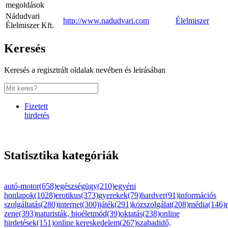
megoldások
Nádudvari
http://www.nadudvari.com
Élelmiszer
Élelmiszer Kft.
Keresés
Keresés a regisztrált oldalak nevében és leirásában
Fizetett
hirdetés
Statisztika kategóriák
autó-motor(658)
egészségügy(210)
egyéni
honlapok(1028)
erotikus(373)
gyerekek(79)
hardver(91)
információs
szolgáltatás(280)
internet(300)
játék(291)
közszolgálat(208)
média(146)
zene(393)
naturisták, bioéletmód(39)
oktatás(238)
online
hirdetések(151)
online kereskedelem(267)
szabadidő,