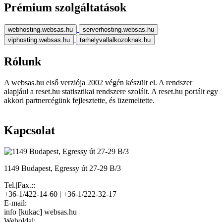
Prémium szolgáltatások
webhosting.websas.hu
serverhosting.websas.hu
viphosting.websas.hu
tarhelyvallalkozoknak.hu
Rólunk
A websas.hu első verziója 2002 végén készült el. A rendszer
alapjául a reset.hu statisztikai rendszere szolált. A reset.hu portált egy
akkori partnercégünk fejlesztette, és üzemeltette.
Kapcsolat
1149 Budapest, Egressy út 27-29 B/3
Tel.|Fax.::
+36-1/422-14-60 | +36-1/222-32-17
E-mail:
info [kukac] websas.hu
Weboldal: