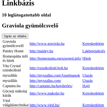
Linkbázis
10 leglátogatottabb oldal
Graviola gyümölcsvelő
Ugrás az oldalra
Graviola
http://www.graviola.hu
Kereskedelem
gyümölcsvelő
Paisley Home
http://paisley.hu
Lakberendezés
Homeopátia infó
http://homeopatia.egeszseged.info/
Hírek
és hírek
Vita Crystal
http://ezustkolloid.bolt.hu
Kereskedelem
ezüstkolloid
myszállás
http://myszallas.com/Apartmanok
Utazás
myszállás
http://myszallas.com/
Utazás
Captains.hu
http://captains.hu/hajoberles/
Hajó
Göcseji mákolaj
http://www.makolaj.hu
Kereskedelem
kúrák
Vled
világítástechnikai
http://www.vled.hu/
Kereskedelem