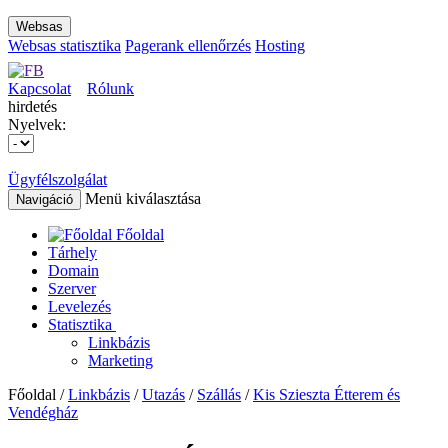
Websas
Websas statisztika
Pagerank ellenőrzés
Hosting
Kapcsolat
Rólunk
hirdetés
Nyelvek:
Ügyfélszolgálat
Menü kiválasztása
Navigáció
Főoldal
Tárhely
Domain
Szerver
Levelezés
Statisztika
Linkbázis
Marketing
Főoldal /
Linkbázis
/
Utazás
/
Szállás
/
Kis Szieszta Étterem és
Vendégház