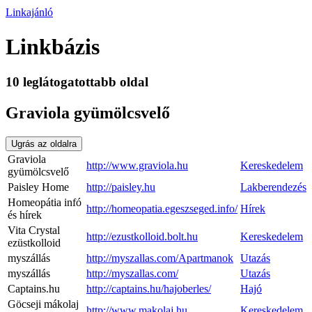
Linkajánló
Linkbázis
10 leglátogatottabb oldal
Graviola gyümölcsvelő
Ugrás az oldalra
Graviola
http://www.graviola.hu
Kereskedelem
gyümölcsvelő
Paisley Home
http://paisley.hu
Lakberendezés
Homeopátia infó
http://homeopatia.egeszseged.info/
Hírek
és hírek
Vita Crystal
http://ezustkolloid.bolt.hu
Kereskedelem
ezüstkolloid
myszállás
http://myszallas.com/Apartmanok
Utazás
myszállás
http://myszallas.com/
Utazás
Captains.hu
http://captains.hu/hajoberles/
Hajó
Göcseji mákolaj
http://www.makolaj.hu
Kereskedelem