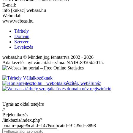
E-mail:
info [kukac] websas.hu
Weboldal:
www.websas.hu
Tárhely
Domain
Szerver
Levelezés
websas.hu © Minden jog fenntartva 2002 - 2026
Adatkezelés nyilvántartási száma: NAIH-89504/2015.
Ugrás az oldal tetejére
//
Bejelentkezés
/linkbazis/index.php?
param=page&catid=147&subcatid=915&id=8898