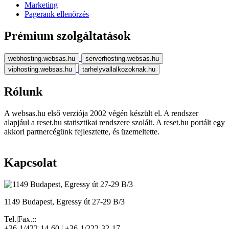
Marketing
Pagerank ellenőrzés
Prémium szolgáltatások
webhosting.websas.hu
serverhosting.websas.hu
viphosting.websas.hu
tarhelyvallalkozoknak.hu
Rólunk
A websas.hu első verziója 2002 végén készült el. A rendszer
alapjául a reset.hu statisztikai rendszere szolált. A reset.hu portált egy
akkori partnercégünk fejlesztette, és üzemeltette.
Kapcsolat
1149 Budapest, Egressy út 27-29 B/3
Tel.|Fax.::
+36-1/422-14-60 | +36-1/222-32-17