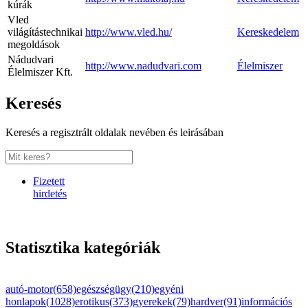
kúrák
Vled
világítástechnikai
http://www.vled.hu/
Kereskedelem
megoldások
Nádudvari
http://www.nadudvari.com
Élelmiszer
Élelmiszer Kft.
Keresés
Keresés a regisztrált oldalak nevében és leirásában
Fizetett
hirdetés
Statisztika kategóriák
autó-motor(658)
egészségügy(210)
egyéni
honlapok(1028)
erotikus(373)
gyerekek(79)
hardver(91)
információs