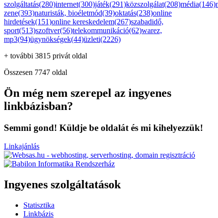
szolgáltatás(280)
internet(300)
játék(291)
közszolgálat(208)
média(146)
zene(393)
naturisták, bioéletmód(39)
oktatás(238)
online
hirdetések(151)
online kereskedelem(267)
szabadidő,
sport(513)
szoftver(56)
telekommunikáció(62)
warez,
mp3(94)
ügynökségek(44)
üzleti(2226)
+ további 3815 privát oldal
Összesen 7747 oldal
Ön még nem szerepel az ingyenes
linkbázisban?
Semmi gond! Küldje be oldalát és mi kihelyezzük!
Linkajánlás
Ingyenes szolgáltatások
Statisztika
Linkbázis