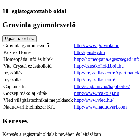
10 leglátogatottabb oldal
Graviola gyümölcsvelő
Ugrás az oldalra
Graviola gyümölcsvelő
http://www.graviola.hu
Paisley Home
http://paisley.hu
Homeopátia infó és hírek
http://homeopatia.egeszseged.inf
Vita Crystal ezüstkolloid
http://ezustkolloid.bolt.hu
myszállás
http://myszallas.com/Apartmano
myszállás
http://myszallas.com/
Captains.hu
http://captains.hu/hajoberles/
Göcseji mákolaj kúrák
http://www.makolaj.hu
Vled világítástechnikai megoldások
http://www.vled.hu/
Nádudvari Élelmiszer Kft.
http://www.nadudvari.com
Keresés
Keresés a regisztrált oldalak nevében és leirásában