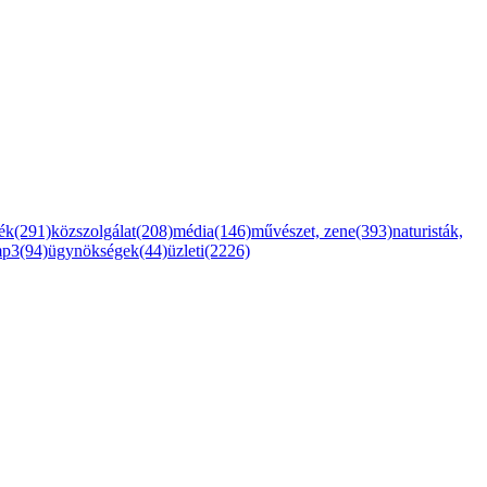
ték(291)
közszolgálat(208)
média(146)
művészet, zene(393)
naturisták,
mp3(94)
ügynökségek(44)
üzleti(2226)