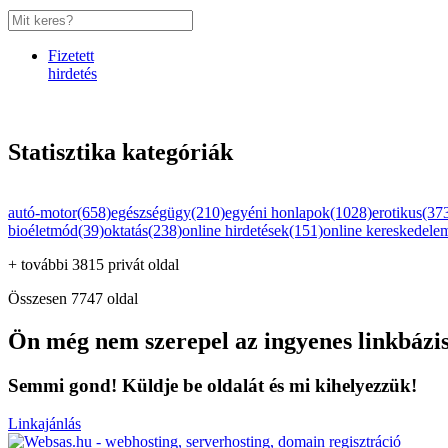
Fizetett
hirdetés
Statisztika kategóriák
autó-motor(658)
egészségügy(210)
egyéni honlapok(1028)
erotikus(37
bioéletmód(39)
oktatás(238)
online hirdetések(151)
online kereskedele
+ további 3815 privát oldal
Összesen 7747 oldal
Ön még nem szerepel az ingyenes linkbázi
Semmi gond! Küldje be oldalát és mi kihelyezzük!
Linkajánlás