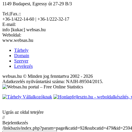
1149 Budapest, Egressy út 27-29 B/3
Tel.|Fax.::
+36-1/422-14-60 | +36-1/222-32-17
E-mail:
info [kukac] websas.hu
Weboldal:
www.websas.hu
Tárhely
Domain
Szerver
Levelezés
websas.hu © Minden jog fenntartva 2002 - 2026
Adatkezelés nyilvántartási száma: NAIH-89504/2015.
Ugrás az oldal tetejére
//
Bejelentkezés
/linkbazis/index.php?param=page&catid=92&subcatid=479&id=259