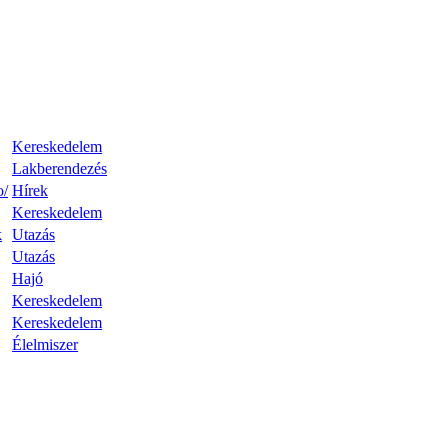
Kereskedelem
Lakberendezés
o/
Hírek
Kereskedelem
k
Utazás
Utazás
Hajó
Kereskedelem
Kereskedelem
Élelmiszer