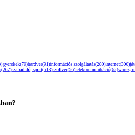
3)
gyerekek(79)
hardver(91)
információs szolgáltatás(280)
internet(300)
já
m(267)
szabadidő, sport(513)
szoftver(56)
telekommunikáció(62)
warez, 
sban?