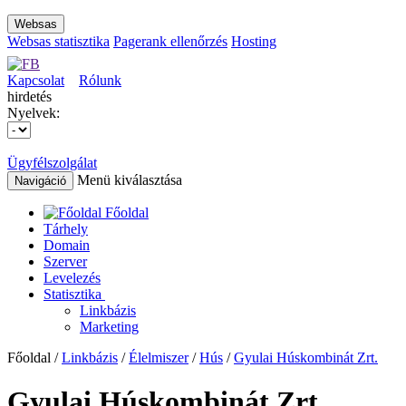
Websas
Websas statisztika
Pagerank ellenőrzés
Hosting
Kapcsolat
Rólunk
hirdetés
Nyelvek:
Ügyfélszolgálat
Menü kiválasztása
Navigáció
Főoldal
Tárhely
Domain
Szerver
Levelezés
Statisztika
Linkbázis
Marketing
Főoldal /
Linkbázis
/
Élelmiszer
/
Hús
/
Gyulai Húskombinát Zrt.
Gyulai Húskombinát Zrt.