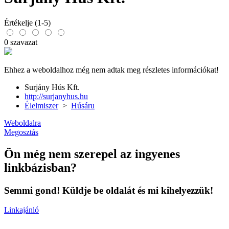
Értékelje (1-5)
0 szavazat
Ehhez a weboldalhoz még nem adtak meg részletes információkat!
Surjány Hús Kft.
http://surjanyhus.hu
Élelmiszer
>
Húsáru
Weboldalra
Megosztás
Ön még nem szerepel az ingyenes
linkbázisban?
Semmi gond! Küldje be oldalát és mi kihelyezzük!
Linkajánló