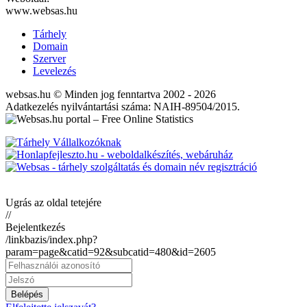
www.websas.hu
Tárhely
Domain
Szerver
Levelezés
websas.hu © Minden jog fenntartva 2002 - 2026
Adatkezelés nyilvántartási száma: NAIH-89504/2015.
Ugrás az oldal tetejére
//
Bejelentkezés
/linkbazis/index.php?
param=page&catid=92&subcatid=480&id=2605
Belépés