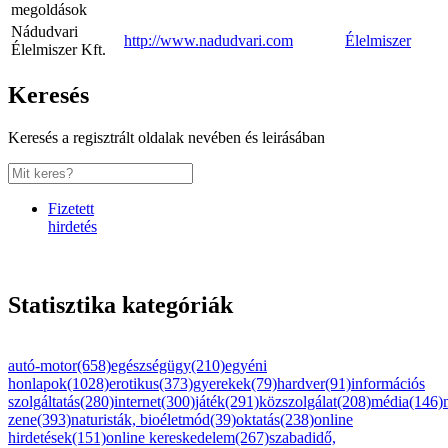
megoldások
Nádudvari
http://www.nadudvari.com
Élelmiszer
Élelmiszer Kft.
Keresés
Keresés a regisztrált oldalak nevében és leirásában
Fizetett
hirdetés
Statisztika kategóriák
autó-motor(658)
egészségügy(210)
egyéni
honlapok(1028)
erotikus(373)
gyerekek(79)
hardver(91)
információs
szolgáltatás(280)
internet(300)
játék(291)
közszolgálat(208)
média(146)
zene(393)
naturisták, bioéletmód(39)
oktatás(238)
online
hirdetések(151)
online kereskedelem(267)
szabadidő,