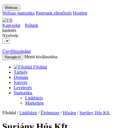
Websas
Websas statisztika
Pagerank ellenőrzés
Hosting
Kapcsolat
Rólunk
hirdetés
Nyelvek:
Ügyfélszolgálat
Menü kiválasztása
Navigáció
Főoldal
Tárhely
Domain
Szerver
Levelezés
Statisztika
Linkbázis
Marketing
Főoldal /
Linkbázis
/
Élelmiszer
/
Húsáru
/
Surjány Hús Kft.
Surjány Hús Kft.