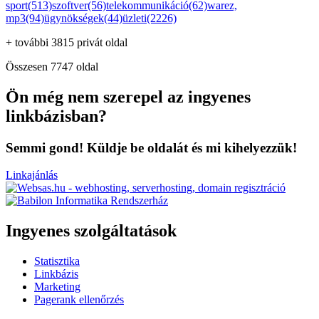
sport(513)
szoftver(56)
telekommunikáció(62)
warez,
mp3(94)
ügynökségek(44)
üzleti(2226)
+ további 3815 privát oldal
Összesen 7747 oldal
Ön még nem szerepel az ingyenes
linkbázisban?
Semmi gond! Küldje be oldalát és mi kihelyezzük!
Linkajánlás
Ingyenes szolgáltatások
Statisztika
Linkbázis
Marketing
Pagerank ellenőrzés