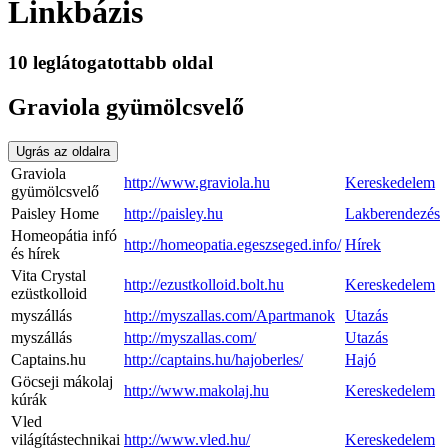
Linkbázis
10 leglátogatottabb oldal
Graviola gyümölcsvelő
Ugrás az oldalra
Graviola
http://www.graviola.hu
Kereskedelem
gyümölcsvelő
Paisley Home
http://paisley.hu
Lakberendezés
Homeopátia infó
http://homeopatia.egeszseged.info/
Hírek
és hírek
Vita Crystal
http://ezustkolloid.bolt.hu
Kereskedelem
ezüstkolloid
myszállás
http://myszallas.com/Apartmanok
Utazás
myszállás
http://myszallas.com/
Utazás
Captains.hu
http://captains.hu/hajoberles/
Hajó
Göcseji mákolaj
http://www.makolaj.hu
Kereskedelem
kúrák
Vled
világítástechnikai
http://www.vled.hu/
Kereskedelem