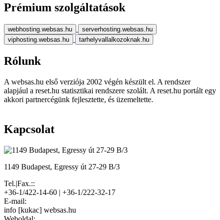
Prémium szolgáltatások
webhosting.websas.hu
serverhosting.websas.hu
viphosting.websas.hu
tarhelyvallalkozoknak.hu
Rólunk
A websas.hu első verziója 2002 végén készült el. A rendszer
alapjául a reset.hu statisztikai rendszere szolált. A reset.hu portált egy
akkori partnercégünk fejlesztette, és üzemeltette.
Kapcsolat
1149 Budapest, Egressy út 27-29 B/3
Tel.|Fax.::
+36-1/422-14-60 | +36-1/222-32-17
E-mail:
info [kukac] websas.hu
Weboldal: