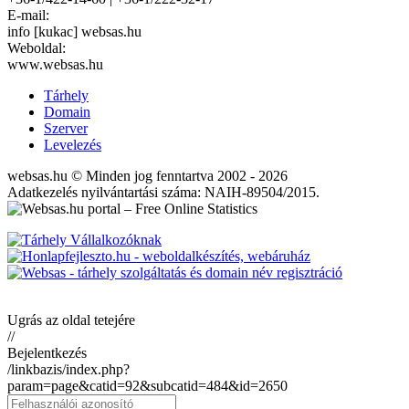
E-mail:
info [kukac] websas.hu
Weboldal:
www.websas.hu
Tárhely
Domain
Szerver
Levelezés
websas.hu © Minden jog fenntartva 2002 - 2026
Adatkezelés nyilvántartási száma: NAIH-89504/2015.
Ugrás az oldal tetejére
//
Bejelentkezés
/linkbazis/index.php?
param=page&catid=92&subcatid=484&id=2650