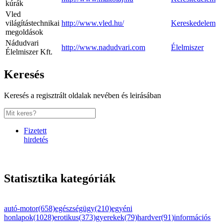
kúrák
Vled
világítástechnikai
http://www.vled.hu/
Kereskedelem
megoldások
Nádudvari
http://www.nadudvari.com
Élelmiszer
Élelmiszer Kft.
Keresés
Keresés a regisztrált oldalak nevében és leirásában
Fizetett
hirdetés
Statisztika kategóriák
autó-motor(658)
egészségügy(210)
egyéni
honlapok(1028)
erotikus(373)
gyerekek(79)
hardver(91)
információs