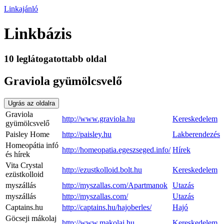
Linkajánló
Linkbázis
10 leglátogatottabb oldal
Graviola gyümölcsvelő
Ugrás az oldalra
Graviola
http://www.graviola.hu
Kereskedelem
gyümölcsvelő
Paisley Home
http://paisley.hu
Lakberendezés
Homeopátia infó
http://homeopatia.egeszseged.info/
Hírek
és hírek
Vita Crystal
http://ezustkolloid.bolt.hu
Kereskedelem
ezüstkolloid
myszállás
http://myszallas.com/Apartmanok
Utazás
myszállás
http://myszallas.com/
Utazás
Captains.hu
http://captains.hu/hajoberles/
Hajó
Göcseji mákolaj
http://www.makolaj.hu
Kereskedelem