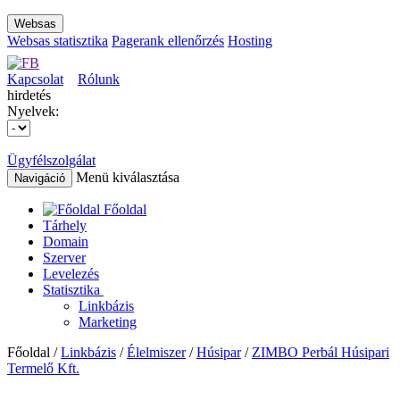
Websas
Websas statisztika
Pagerank ellenőrzés
Hosting
Kapcsolat
Rólunk
hirdetés
Nyelvek:
Ügyfélszolgálat
Menü kiválasztása
Navigáció
Főoldal
Tárhely
Domain
Szerver
Levelezés
Statisztika
Linkbázis
Marketing
Főoldal /
Linkbázis
/
Élelmiszer
/
Húsipar
/
ZIMBO Perbál Húsipari
Termelő Kft.