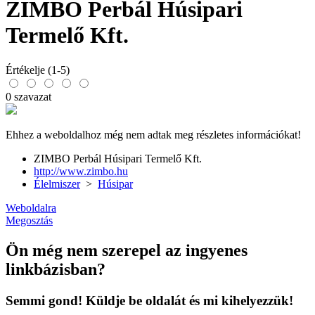
ZIMBO Perbál Húsipari
Termelő Kft.
Értékelje (1-5)
0 szavazat
Ehhez a weboldalhoz még nem adtak meg részletes információkat!
ZIMBO Perbál Húsipari Termelő Kft.
http://www.zimbo.hu
Élelmiszer
>
Húsipar
Weboldalra
Megosztás
Ön még nem szerepel az ingyenes
linkbázisban?
Semmi gond! Küldje be oldalát és mi kihelyezzük!