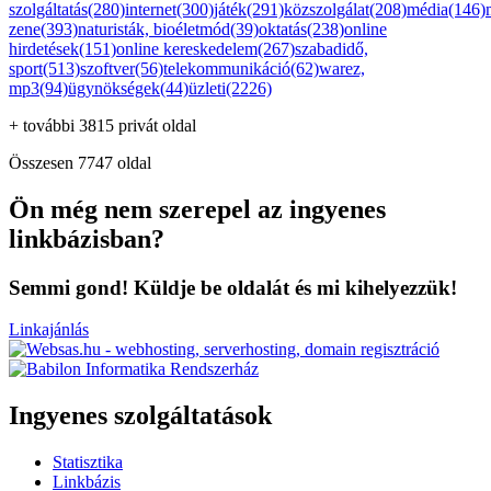
szolgáltatás(280)
internet(300)
játék(291)
közszolgálat(208)
média(146)
zene(393)
naturisták, bioéletmód(39)
oktatás(238)
online
hirdetések(151)
online kereskedelem(267)
szabadidő,
sport(513)
szoftver(56)
telekommunikáció(62)
warez,
mp3(94)
ügynökségek(44)
üzleti(2226)
+ további 3815 privát oldal
Összesen 7747 oldal
Ön még nem szerepel az ingyenes
linkbázisban?
Semmi gond! Küldje be oldalát és mi kihelyezzük!
Linkajánlás
Ingyenes szolgáltatások
Statisztika
Linkbázis