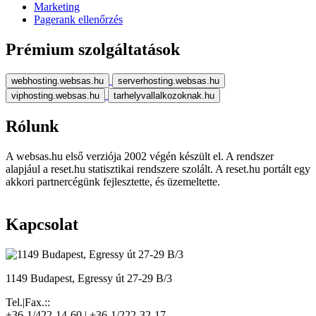
Marketing
Pagerank ellenőrzés
Prémium szolgáltatások
webhosting.websas.hu
serverhosting.websas.hu
viphosting.websas.hu
tarhelyvallalkozoknak.hu
Rólunk
A websas.hu első verziója 2002 végén készült el. A rendszer
alapjául a reset.hu statisztikai rendszere szolált. A reset.hu portált egy
akkori partnercégünk fejlesztette, és üzemeltette.
Kapcsolat
1149 Budapest, Egressy út 27-29 B/3
Tel.|Fax.::
+36-1/422-14-60 | +36-1/222-32-17