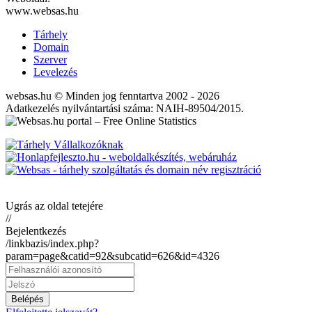
www.websas.hu
Tárhely
Domain
Szerver
Levelezés
websas.hu © Minden jog fenntartva 2002 - 2026
Adatkezelés nyilvántartási száma: NAIH-89504/2015.
Ugrás az oldal tetejére
//
Bejelentkezés
/linkbazis/index.php?
param=page&catid=92&subcatid=626&id=4326
Belépés