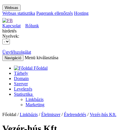
Websas
Websas statisztika
Pagerank ellenőrzés
Hosting
Kapcsolat
Rólunk
hirdetés
Nyelvek:
Ügyfélszolgálat
Menü kiválasztása
Navigáció
Főoldal
Tárhely
Domain
Szerver
Levelezés
Statisztika
Linkbázis
Marketing
Főoldal /
Linkbázis
/
Élelmiszer
/
Ételrendelés
/
Vezér-hús Kft.
Vezér-hús Kft.