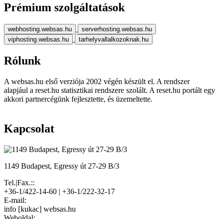
Prémium szolgáltatások
webhosting.websas.hu
serverhosting.websas.hu
viphosting.websas.hu
tarhelyvallalkozoknak.hu
Rólunk
A websas.hu első verziója 2002 végén készült el. A rendszer
alapjául a reset.hu statisztikai rendszere szolált. A reset.hu portált egy
akkori partnercégünk fejlesztette, és üzemeltette.
Kapcsolat
1149 Budapest, Egressy út 27-29 B/3
Tel.|Fax.::
+36-1/422-14-60 | +36-1/222-32-17
E-mail:
info [kukac] websas.hu
Weboldal: