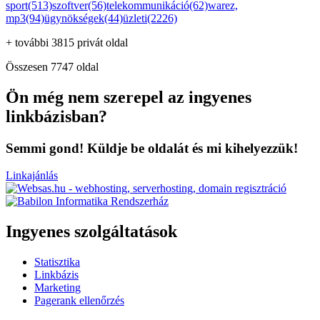
sport(513)
szoftver(56)
telekommunikáció(62)
warez,
mp3(94)
ügynökségek(44)
üzleti(2226)
+ további 3815 privát oldal
Összesen 7747 oldal
Ön még nem szerepel az ingyenes
linkbázisban?
Semmi gond! Küldje be oldalát és mi kihelyezzük!
Linkajánlás
Ingyenes szolgáltatások
Statisztika
Linkbázis
Marketing
Pagerank ellenőrzés