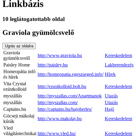
Linkbázis
10 leglátogatottabb oldal
Graviola gyümölcsvelő
Ugrás az oldalra
Graviola
http://www.graviola.hu
Kereskedelem
gyümölcsvelő
Paisley Home
http://paisley.hu
Lakberendezés
Homeopátia infó
http://homeopatia.egeszseged.info/
Hírek
és hírek
Vita Crystal
http://ezustkolloid.bolt.hu
Kereskedelem
ezüstkolloid
myszállás
http://myszallas.com/Apartmanok
Utazás
myszállás
http://myszallas.com/
Utazás
Captains.hu
http://captains.hu/hajoberles/
Hajó
Göcseji mákolaj
http://www.makolaj.hu
Kereskedelem
kúrák
Vled
világítástechnikai
http://www.vled.hu/
Kereskedelem