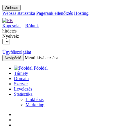
Websas
Websas statisztika
Pagerank ellenőrzés
Hosting
Kapcsolat
Rólunk
hirdetés
Nyelvek:
Ügyfélszolgálat
Menü kiválasztása
Navigáció
Főoldal
Tárhely
Domain
Szerver
Levelezés
Statisztika
Linkbázis
Marketing