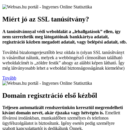
Miért jó az SSL tanúsítvány?
A tanúsítvánnyal védi weboldalát a „lehallgatások” ellen, így
nem szerezhetik meg látogatóinak bankkártya adatait,
regisztráció közben megadott adatait, vagy belépési adatait, stb.
Továbbá bizalomgerjesztőbb lesz oldala is (olyan SSL tanúsítványt
is vásárolhat nálunk, melyek a webböngésző címsorában található
weboldalcímét is „zöldre festik” ahogy az alábbi képen látható. Így
még látványosabb lehet a weboldal biztonságosságának kiemelése)
Tovább
Domain regisztráció első kézből
Teljesen automatizált rendszerünkön keresztül megrendelheti
kívánt domain nevét, akár éjszaka vagy hétvégén is.
Emellett
fővárosi irodánkban, munkaidőben személyes és telefonos
ügyfélszolgálatot is biztosítunk. Igény esetén pedig személyre
szabott kapcsolattartót is dedikálunk Önnek.